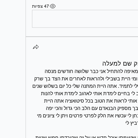
47 צפיות
חק שם למעלה
רועי חיים שלי אני באמת לא יודעת מאיפה להתחיל אני כבר שלושה חודשים מנסה 
להסביר לאנשים איזה בנאדם היית ומי היית בשבילי ולהראות לאחרים את הצד בך שרק 
אני זכיתי לראות הצד שיישאר רק שלי לתמיד. אתה היית המתנה שלי כל יום בשלוש שנים 
האחרונות, אתה הבנאדם הכי חשוב לי בחיים לימדת אותי לאהוב לימדת אותי להנות 
מכל רגע ומהדברים הקטנים למדת אותי לראות את הטוב בכל סיטואציה אתה היית 
ותמיד תהייה הכי טוב, לא השווצתי בך מספיק הבנאדם עם הלב הכי גדול והכי יפה 
התשומת לב לפרטים הקטנים מי יבחן לי עכשיו את הלק לפרטי פרטים ויתן לי ציונים מי 
ביץ לי
מי יתלהב עלי על כל דבר קטן על זה שטעמתי אוכל חדש או על זה שהורדתי חמש שניות 