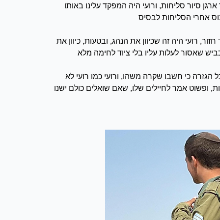
קצת לפני שפרצה המלחמה, הגדוד ארגן סיור סליחות, ורועי היה המפקד עלינו באותו 
בוס אחרי הסליחות לבסיס
היינו ערים ואפילו שרנו שירים בדרך חזור, רועי היה זה שכיוון את הנהג, ובטעות, כיוון את 
ביש שאסור לעלות עליו בלי ציוד לחימה מלא
שהגענו לבסיס גלינו שהקפיצו את כל הגזרה כי חשבו שקרה משהו, ורועי כמו רועי לא 
רצה שיגידו לנו משהו או שיעשו בעיות, ופשוט אמר לחיילים שלו, שאם שואלים כולם ישנו 