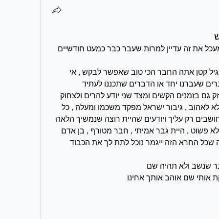
כותב עכשיו על רועי היקר ז״ל ולא מעכל את זה עדיין למרות שעבר כבר כמעט חודשיים 
לא יודע מה להגיד כי אין לי מילים מגיל קטן אתה החבר הכי טוב שאפשר לבקש , אי 
ים שעברנו יחד או הדברים שתכננו לעתיד
אתה אחד שיודע גם לתמוך וגם לחזק גם בזמנים הקשים ומצד שני יודע להרים ולצחוק 
כשצריך , סתלבטן כזה שאי אפשר לא לאהוב , גיבור ישראל מפקד משכמו ומעלה , כל 
המשפחה והחברים כבר חודשיים חושבים רק עליך ויודעים שהיית רוצה שנמשיך הלאה 
(וכנראה צוחק עלינו עכשיו) אבל זה לא פשוט , היית גבר אמיתי , חבר מטורף , בן אדם 
מדהים שמור עלינו מלמעלה , מקווה שכל החרא הזה ייגמר נוכל לתת לך את הכבוד 
בר שנשב ולא תהיה שם
ת אותי שם אוהב אותך אחינו