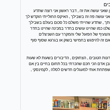
ים
רועי אחי היקר , אני כותב ולא מאמין שאני עושה את זה , דבר ראשון אני רוצה שתדע 
שאני בתוך פאקינג עזה ושכל מה שאני עושה פה זה בשבילך , האיקס החולייתי הוקדש לך 
וחלום שלי שזה הבן עוולה שפגש אותך , שתדע שהייתי משלם כל סכום בעולם בשבילך 
לשבת איתך ולעשות את הצחוקים שלנו כמו שהיינו עושים בחדר במכינה שהיינו בחדר 
משלנו אתה עם המצעים של ביתר והצעיף של הפועל שלי והמקרר עם השניצלים 
הקפואים שלך והלדים בתקרה ובין אם זה להיפגש בחמישי בשוק או בגרגא שסוף סוף 
אני רוצה לומר לך תודה על כל הזיכרונות הטובים , הצחוקים , הדיבורים בשעות לא שעות 
, על הייעוצים ממך כי באמת היית הבן אדם הכי חכם שהכרתי בכל תחום בחיים בין אם 
לימודים , תורה , ספורט . תודה על שפתחת אותי למעגלים חדשים לסלה , לקמינסקי , 